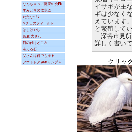
なんちゃって蕎麦の会Fb
イサギが主
すみとちの散歩道
ギは少なく
たたなづく
えています
Mチェのフィールド
と繁殖して
はしけやし
深谷市見所
蕎麦 大さわ
詳しく書い
目の付けどころ
考える石
父さんは何でも撮る
クリックする
アウトドア@キャンプ＋