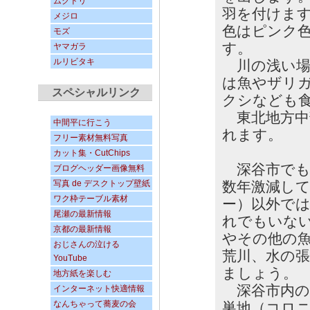
ムクドリ
羽を付けま
メジロ
色はピンク
モズ
す。
ヤマガラ
ルリビタキ
川の浅い場
は魚やザリ
スペシャルリンク
クシなども
東北地方中
中間平に行こう
れます。
フリー素材無料写真
カット集・CutChips
深谷市でも
ブログヘッダー画像無料
写真 de デスクトップ壁紙
数年激減し
ワク枠テーブル素材
ー）以外で
尾瀬の最新情報
れでもいな
京都の最新情報
やその他の
おじさんの泣ける
荒川、水の
YouTube
ましょう。
地方紙を楽しむ
深谷市内の
インターネット快適情報
なんちゃって蕎麦の会
巣地（コロ