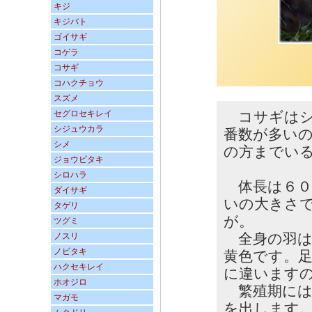
キジ
キジバト
ゴイサギ
コゲラ
コサギ
コハクチョウ
スズメ
セグロセキレイ
コサギはシ
シジュウカラ
番数が多い
シメ
の方までい
ジョウビタキ
シロハラ
体長は６０
ダイサギ
いの大きさ
タゲリ
が。
ツグミ
全身の羽は
ノスリ
ノビタキ
黄色です。
ハクセキレイ
に違います
ホオジロ
繁殖期には
マガモ
を出します