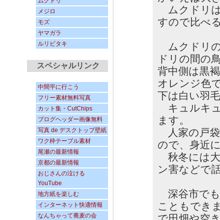
ムクドリ
ムクドリは
メジロ
すので比べ
モズ
ヤマガラ
ルリビタキ
ムクドリの
ドリの間の
スペシャルリンク
背中側は黒
オレンジ色
中間平に行こう
下は白い羽
フリー素材無料写真
キュルキュ
カット集・CutChips
ます。
ブログヘッダー画像無料
写真 de デスクトップ壁紙
人家の戸袋
ワク枠テーブル素材
ので、身近
尾瀬の最新情報
秋冬には大
京都の最新情報
ン害などで
おじさんの泣ける
YouTube
深谷市でも
地方紙を楽しむ
こともでき
インターネット快適情報
なんちゃって蕎麦の会
で田畑や空