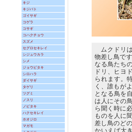
キジ
キジバト
ゴイサギ
コゲラ
コサギ
コハクチョウ
スズメ
セグロセキレイ
ムクドリは
シジュウカラ
物差し鳥で
シメ
なる鳥たち
ジョウビタキ
ドリ、ヒヨ
シロハラ
られます。
ダイサギ
く、誰もが
タゲリ
となる鳥を
ツグミ
は人にその
ノスリ
ノビタキ
ら聞く時に
ハクセキレイ
ものを人に
ホオジロ
差し鳥のど
マガモ
かいえば大