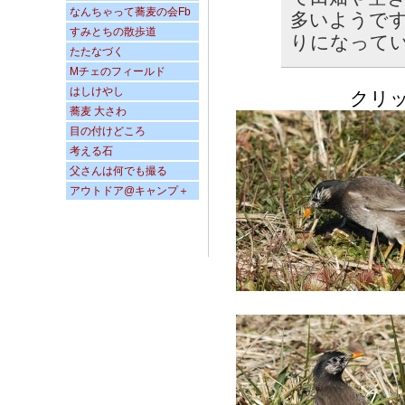
なんちゃって蕎麦の会Fb
多いようで
すみとちの散歩道
りになって
たたなづく
Mチェのフィールド
はしけやし
クリックす
蕎麦 大さわ
目の付けどころ
考える石
父さんは何でも撮る
アウトドア@キャンプ＋