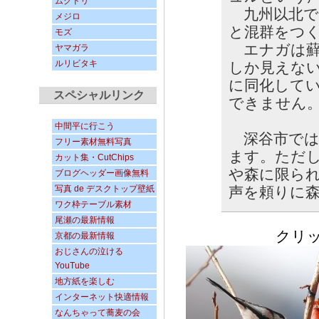
ムクドリ
九州以北で
メジロ
と混群をつ
モズ
エナガは蘚
ヤマガラ
ルリビタキ
しか見えな
に同化して
スペシャルリンク
できません
中間平に行こう
深谷市では
フリー素材無料写真
ます。ただ
カット集・CutChips
や森に限ら
ブログヘッダー画像無料
写真 de デスクトップ壁紙
声を頼りに
ワク枠テーブル素材
尾瀬の最新情報
クリックす
京都の最新情報
おじさんの泣ける
YouTube
地方紙を楽しむ
インターネット快適情報
なんちゃって蕎麦の会