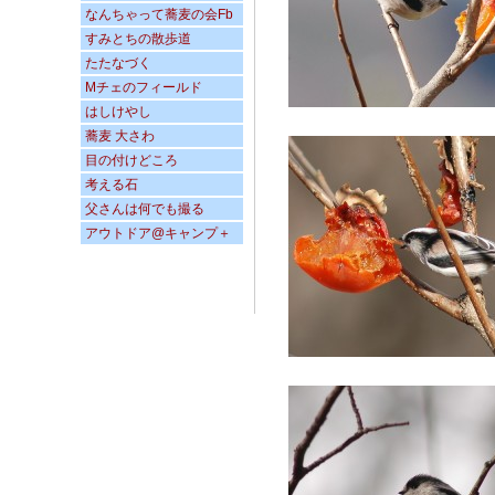
なんちゃって蕎麦の会Fb
すみとちの散歩道
たたなづく
Mチェのフィールド
はしけやし
蕎麦 大さわ
目の付けどころ
考える石
父さんは何でも撮る
アウトドア@キャンプ＋