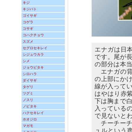
キジ
キジバト
ゴイサギ
コゲラ
コサギ
コハクチョウ
スズメ
セグロセキレイ
エナガは日
シジュウカラ
です。尾が
シメ
の部分は本
ジョウビタキ
エナガの背
シロハラ
の上部にか
ダイサギ
線が入って
タゲリ
はやはり赤
ツグミ
下は胸まで
ノスリ
ノビタキ
入っている
ハクセキレイ
で見ないと
ホオジロ
チーチーチ
マガモ
ュルという