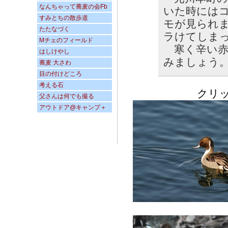
なんちゃって蕎麦の会Fb
いた時には
すみとちの散歩道
モが見られ
たたなづく
ラけてしま
Mチェのフィールド
寒く辛い赤
はしけやし
みましょう
蕎麦 大さわ
目の付けどころ
考える石
クリックす
父さんは何でも撮る
アウトドア@キャンプ＋