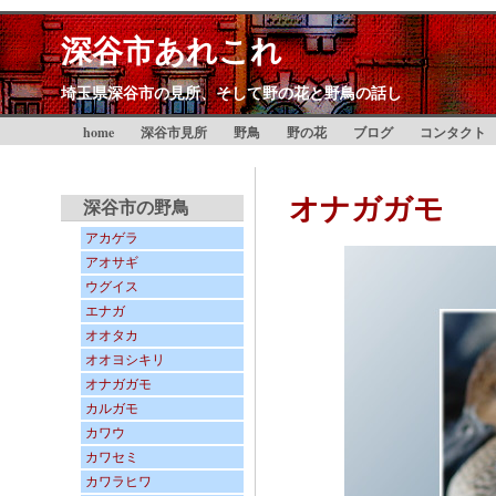
深谷市あれこれ
埼玉県深谷市の見所、そして野の花と野鳥の話し
home
深谷市見所
野鳥
野の花
ブログ
コンタクト
オナガガモ
深谷市の野鳥
アカゲラ
アオサギ
ウグイス
エナガ
オオタカ
オオヨシキリ
オナガガモ
カルガモ
カワウ
カワセミ
カワラヒワ