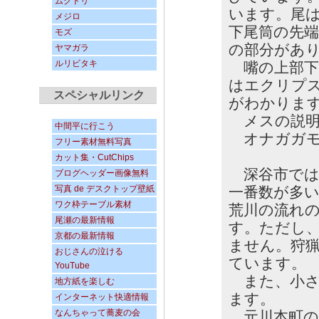
ムクドリ
います。尾
メジロ
下尾筒の先
モズ
の部分があ
ヤマガラ
ルリビタキ
嘴の上部下
はエクリプ
スペシャルリンク
がわかりま
メスの説明
中間平に行こう
オナガガモ
フリー素材無料写真
カット集・CutChips
深谷市では
ブログヘッダー画像無料
写真 de デスクトップ壁紙
一番数が多
ワク枠テーブル素材
荒川の流れ
尾瀬の最新情報
す。ただし
京都の最新情報
ません。狩
おじさんの泣ける
ています。
YouTube
また、小さ
地方紙を楽しむ
ます。
インターネット快適情報
なんちゃって蕎麦の会
元川本町の