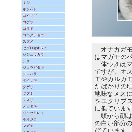
キジ
キジバト
ゴイサギ
コゲラ
コサギ
コハクチョウ
スズメ
セグロセキレイ
オナガガモ
シジュウカラ
はマガモの
シメ
体つきはマ
ジョウビタキ
ですが、オ
シロハラ
モやカルガ
ダイサギ
たばかりの
タゲリ
地味なメス
ツグミ
をエクリプ
ノスリ
ノビタキ
に似ていま
ハクセキレイ
頭から顔は
ホオジロ
の白い部分
マガモ
びています