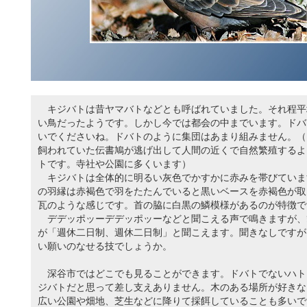
キジバトは昔ヤマバトなどとも呼ばれていました。それ程平
い鳥だったようです。しかし今では都会の中までいます。ドバ
いでくださいね。ドバトのように集団はあまり組みません。（
飼われていた伝書鳩が逃げ出して人間の近くで自然繁殖するよ
トです。寺社や公園に多くいます）
キジバトは全体的に明るい灰色でかすかに赤みを帯びていま
の羽縁は赤褐色で羽をたたんでいると黒いベースを赤褐色が取
瓦のような感じです。首の脇に白黒の鱗模様があるのが特徴で
デデッポッーデデッポッーなどと聞こえる声で鳴きますが、
が「週休二日制、週休二日制」と聞こえます。聞きなしですが
い願いのなせる技でしょうか。
深谷市ではどこでも見ることができます。ドバトでないハト
ジバトだと思って差し支えありません。木のある場所が好きな
広い公園や畑地、芝生などに降りて採餌していることも多いで