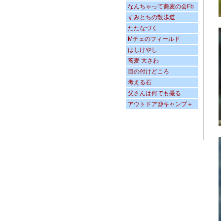
なんちゃって蕎麦の会Fb
すみとちの散歩道
たたなづく
Mチェのフィールド
はしけやし
蕎麦 大さわ
目の付けどころ
考える石
父さんは何でも撮る
アウトドア@キャンプ＋