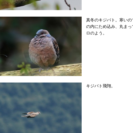
真冬のキジバト。寒いの
の内にため込み、丸まっ
ロのよう。
キジバト飛翔。