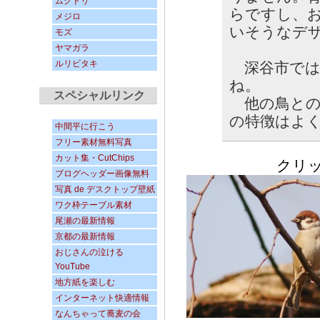
ムクドリ
らですし、
メジロ
いそうなデ
モズ
ヤマガラ
ルリビタキ
深谷市では
ね。
スペシャルリンク
他の鳥との
の特徴はよ
中間平に行こう
フリー素材無料写真
カット集・CutChips
クリックす
ブログヘッダー画像無料
写真 de デスクトップ壁紙
ワク枠テーブル素材
尾瀬の最新情報
京都の最新情報
おじさんの泣ける
YouTube
地方紙を楽しむ
インターネット快適情報
なんちゃって蕎麦の会