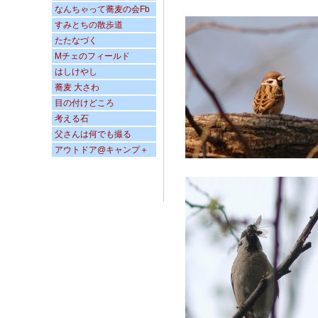
なんちゃって蕎麦の会Fb
すみとちの散歩道
たたなづく
Mチェのフィールド
はしけやし
蕎麦 大さわ
目の付けどころ
考える石
父さんは何でも撮る
アウトドア@キャンプ＋