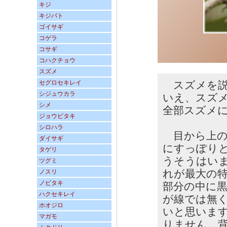
キジ
キジバト
ゴイサギ
コゲラ
コサギ
コハクチョウ
スズメ
セグロセキレイ
スズメを説
シジュウカラ
いえ、スズ
シメ
全部スズメ
ジョウビタキ
シロハラ
目から上の
ダイサギ
にすっぽり
タゲリ
うそうはい
ツグミ
れが最大の
ノスリ
ノビタキ
部分の中に
ハクセキレイ
が線では無
ホオジロ
いと思いま
マガモ
りません。