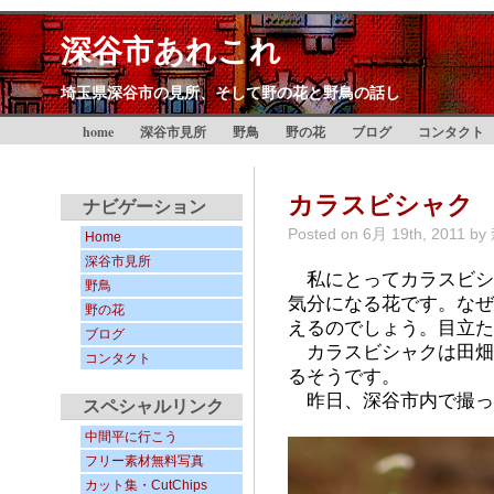
深谷市あれこれ
埼玉県深谷市の見所、そして野の花と野鳥の話し
home
深谷市見所
野鳥
野の花
ブログ
コンタクト
カラスビシャク
ナビゲーション
Posted on
6月 19th, 2011
by
Home
深谷市見所
私にとってカラスビシ
野鳥
気分になる花です。なぜ
野の花
えるのでしょう。目立た
ブログ
カラスビシャクは田畑
コンタクト
るそうです。
昨日、深谷市内で撮っ
スペシャルリンク
中間平に行こう
フリー素材無料写真
カット集・CutChips