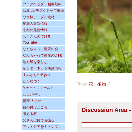
ブログヘッダー画像無料
写真 de デスクトップ壁紙
ワク枠テーブル素材
尾瀬の最新情報
京都の最新情報
おじさんの泣ける
YouTube
なんちゃって蕎麦の会
なんちゃって蕎麦の会Fb
地方紙を楽しむ
インターネット快適情報
すみとちの散歩道
たたなづく
Tags:
花・植物
//
Mチェのフィールド
はしけやし
蕎麦 大さわ
目の付けどころ
Discussion Area 
考える石
父さんは何でも撮る
アウトドア@キャンプ＋