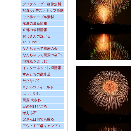
ブログヘッダー画像無料
写真 de デスクトップ壁紙
ワク枠テーブル素材
尾瀬の最新情報
京都の最新情報
おじさんの泣ける
YouTube
なんちゃって蕎麦の会
なんちゃって蕎麦の会Fb
地方紙を楽しむ
インターネット快適情報
すみとちの散歩道
たたなづく
Mチェのフィールド
はしけやし
蕎麦 大さわ
目の付けどころ
考える石
父さんは何でも撮る
アウトドア@キャンプ＋