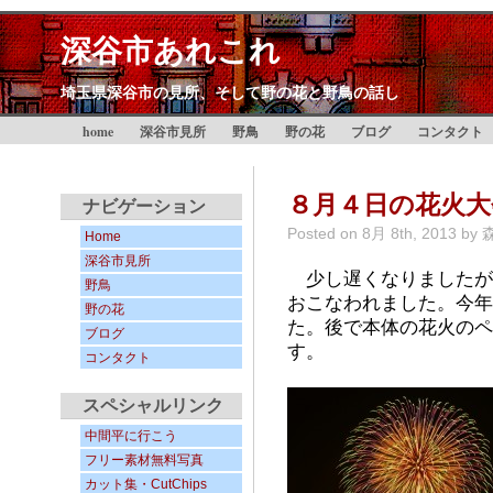
深谷市あれこれ
埼玉県深谷市の見所、そして野の花と野鳥の話し
home
深谷市見所
野鳥
野の花
ブログ
コンタクト
８月４日の花火大
ナビゲーション
Posted on
8月 8th, 2013
by
Home
深谷市見所
少し遅くなりましたが
野鳥
おこなわれました。今年
野の花
た。後で本体の花火のペ
ブログ
す。
コンタクト
スペシャルリンク
中間平に行こう
フリー素材無料写真
カット集・CutChips