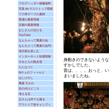
ブログヘッダー画像無料
写真 de デスクトップ壁紙
ワク枠テーブル素材
尾瀬の最新情報
京都の最新情報
おじさんの泣ける
YouTube
なんちゃって蕎麦の会
なんちゃって蕎麦の会Fb
地方紙を楽しむ
インターネット快適情報
身動きのできないような
すみとちの散歩道
すかしでした。
たたなづく
昔は、、、。おっと、い
Mチェのフィールド
まいましたね。
はしけやし
蕎麦 大さわ
目の付けどころ
考える石
父さんは何でも撮る
アウトドア@キャンプ＋