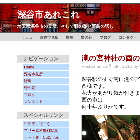
深谷市あれこれ
埼玉県深谷市の見所、そして野の花と野鳥の話し
home
深谷市見所
野鳥
野の花
ブログ
コンタクト
滝の宮神社の酉の
ナビゲーション
Posted on
12月 5th, 2010
by
Home
深谷市見所
深谷駅のすぐ南に滝の宮
野鳥
酉様です。
野の花
花火があがり気が付きま
ブログ
酉の市は
コンタクト
何十年ぶりかです。
スペシャルリンク
中間平に行こう
フリー素材無料写真
カット集・CutChips