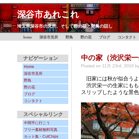
深谷市あれこれ
埼玉県深谷市の見所、そして野の花と野鳥の話し
home
深谷市見所
野鳥
野の花
ブログ
コンタクト
中の家（渋沢栄一
ナビゲーション
Posted on
11月 23rd, 2010
b
Home
深谷市見所
旧家には秋が似合うよ
野鳥
渋沢栄一の生家にもも
野の花
スリップしたような景色
ブログ
コンタクト
スペシャルリンク
中間平に行こう
フリー素材無料写真
カット集・CutChips