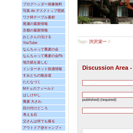
ブログヘッダー画像無料
写真 de デスクトップ壁紙
ワク枠テーブル素材
尾瀬の最新情報
京都の最新情報
おじさんの泣ける
Tags:
渋沢栄一
//
YouTube
なんちゃって蕎麦の会
なんちゃって蕎麦の会Fb
地方紙を楽しむ
Discussion Area 
インターネット快適情報
すみとちの散歩道
たたなづく
Mチェのフィールド
はしけやし
published) (required)
蕎麦 大さわ
目の付けどころ
考える石
父さんは何でも撮る
アウトドア@キャンプ＋