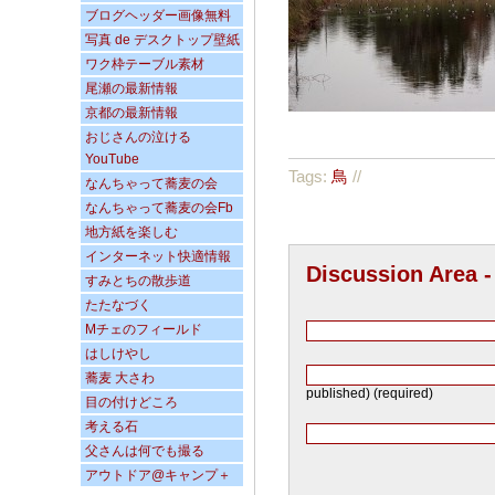
ブログヘッダー画像無料
写真 de デスクトップ壁紙
ワク枠テーブル素材
尾瀬の最新情報
京都の最新情報
おじさんの泣ける
YouTube
Tags:
鳥
//
なんちゃって蕎麦の会
なんちゃって蕎麦の会Fb
地方紙を楽しむ
インターネット快適情報
Discussion Area 
すみとちの散歩道
たたなづく
Mチェのフィールド
はしけやし
蕎麦 大さわ
published) (required)
目の付けどころ
考える石
父さんは何でも撮る
アウトドア@キャンプ＋