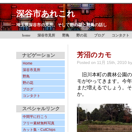
深谷市あれこれ
埼玉県深谷市の見所、そして野の花と野鳥の話し
home
深谷市見所
野鳥
野の花
ブログ
コンタクト
芳沼のカモ
ナビゲーション
Posted on
11月 15th, 2010
b
Home
深谷市見所
旧川本町の農林公園の
野鳥
モがやってきます。今年
野の花
まだ増えるでしょう。そ
ブログ
か。
コンタクト
スペシャルリンク
中間平に行こう
フリー素材無料写真
カット集・CutChips