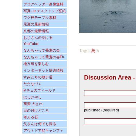
ブログヘッダー画像無料
写真 de デスクトップ壁紙
ワク枠テーブル素材
尾瀬の最新情報
京都の最新情報
おじさんの泣ける
YouTube
Tags:
鳥
//
なんちゃって蕎麦の会
なんちゃって蕎麦の会Fb
地方紙を楽しむ
インターネット快適情報
Discussion Area 
すみとちの散歩道
たたなづく
Mチェのフィールド
はしけやし
蕎麦 大さわ
published) (required)
目の付けどころ
考える石
父さんは何でも撮る
アウトドア@キャンプ＋