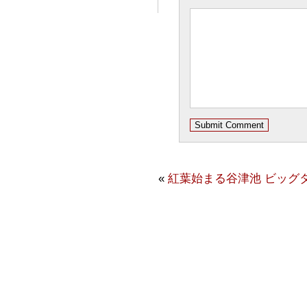
«
紅葉始まる谷津池
ビッグ