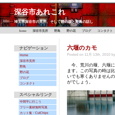
深谷市あれこれ
埼玉県深谷市の見所、そして野の花と野鳥の話し
home
深谷市見所
野鳥
野の花
ブログ
コンタクト
六堰のカモ
ナビゲーション
Posted on
11月 13th, 2010
b
Home
深谷市見所
今、荒川の堰、六堰に
野鳥
ます。この写真の時は比
野の花
いでも寒くありませんの
ブログ
がでしょう。
コンタクト
スペシャルリンク
中間平に行こう
フリー素材無料写真
カット集・CutChips