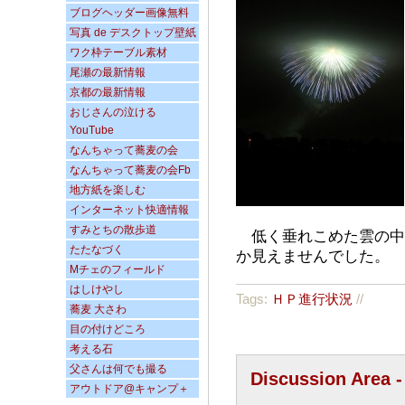
ブログヘッダー画像無料
写真 de デスクトップ壁紙
ワク枠テーブル素材
尾瀬の最新情報
京都の最新情報
おじさんの泣ける
YouTube
なんちゃって蕎麦の会
なんちゃって蕎麦の会Fb
地方紙を楽しむ
インターネット快適情報
すみとちの散歩道
低く垂れこめた雲の中
たたなづく
か見えませんでした。
Mチェのフィールド
はしけやし
Tags:
ＨＰ進行状況
//
蕎麦 大さわ
目の付けどころ
考える石
父さんは何でも撮る
Discussion Area 
アウトドア@キャンプ＋