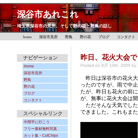
深谷市あれこれ
埼玉県深谷市の見所、そして野の花と野鳥の話し
home
深谷市見所
野鳥
野の花
ブログ
コンタクト
昨日、花火大会で
ナビゲーション
Posted on
8月 10th, 2009
by
Home
深谷市見所
昨日は深谷市の花火大
野鳥
ったのですが、雨で中止
野の花
たが、昨日も花火の前に
ブログ
が、無事に花火大会は開
コンタクト
ただそんな天気でした
できました。これもまた
スペシャルリンク
中間平に行こう
フリー素材無料写真
カット集・CutChips